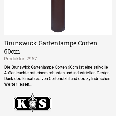
Brunswick Gartenlampe Corten
60cm
Produktnr:
7957
Die Brunswick Gartenlampe Corten 60cm ist eine stilvolle
Außenleuchte mit einem robusten und industriellen Design.
Dank des Einsatzes von Cortenstahl und des zylindrischen
Glaskörpers passt diese Stehleuchte perfekt in moderne
und natürliche Außenbereiche.
E27-Fassung
: Geeignet für verschiedene LED-
Leuchtmittel und einfach austauschbar
Markantes Design
: Industrielles Design mit